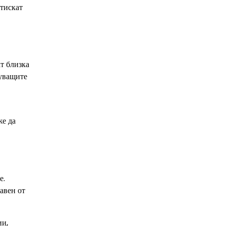
итискат
т близка
куващите
же да
е.
тавен от
ии,