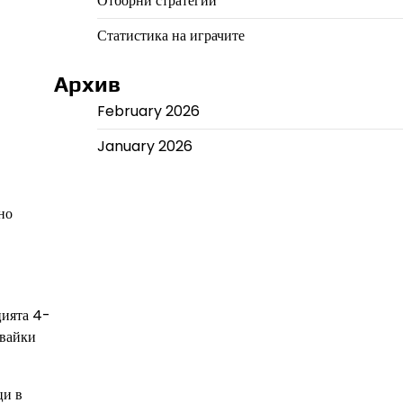
Отборни стратегии
Статистика на играчите
Архив
February 2026
January 2026
но
цията 4-
явайки
ци в