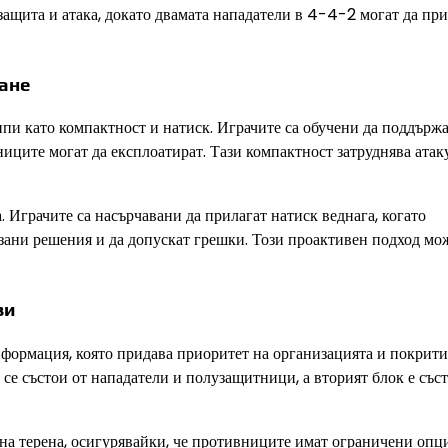
защита и атака, докато двамата нападатели в 4-4-2 могат да пр
ане
и като компактност и натиск. Играчите са обучени да поддържа
ниците могат да експлоатират. Тази компактност затруднява ата
 Играчите са насърчавани да прилагат натиск веднага, когато
зани решения и да допускат грешки. Този проактивен подход мо
зи
формация, която придава приоритет на организацията и покрити
к се състои от нападатели и полузащитници, а вторият блок е със
на терена, осигурявайки, че противниците имат ограничени опц