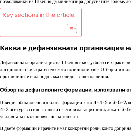
позволявайки на Швеция да минимизира допуснатите голове, до
Key sections in the article:
Каква е дефанзивната организация 
Дефанзивната организация на Швеция във футбола се характериз
дисциплината и стратегическото позициониране. Отборът изпол
противниците и да поддържа солидна защитна линия.
Обзор на дефанзивните формации, използвани о
Швеция обикновено използва формации като 4-4-2 и 3-5-2, коит
4-2 осигурява силна защита с четирима защитници, докато 3-5
усилията за възстановяване на топката.
В двете формации играчите имат конкретни роли, които доприна