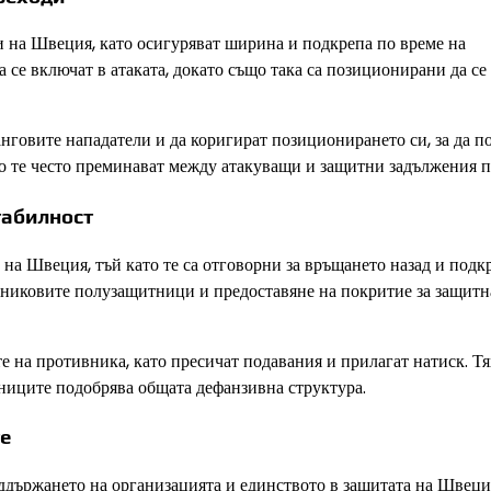
 на Швеция, като осигуряват ширина и подкрепа по време на
 се включат в атаката, докато също така са позиционирани да се
нговите нападатели и да коригират позиционирането си, за да п
то те често преминават между атакуващи и защитни задължения п
табилност
а Швеция, тъй като те са отговорни за връщането назад и подк
вниковите полузащитници и предоставяне на покритие за защитн
е на противника, като пресичат подавания и прилагат натиск. Т
тниците подобрява общата дефанзивна структура.
е
държането на организацията и единството в защитата на Швеци