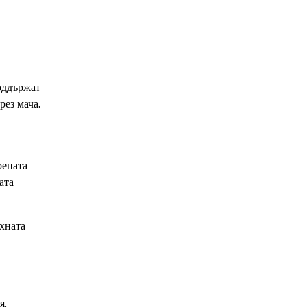
оддържат
рез мача.
репата
ата
яхната
я.