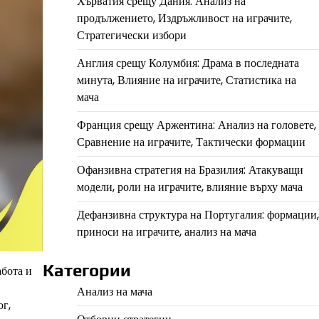
Хърватия срещу Дания: Анализ на
продължението, Издръжливост на играчите,
Стратегически избори
Англия срещу Колумбия: Драма в последната
минута, Влияние на играчите, Статистика на
мача
Франция срещу Аржентина: Анализ на головете,
Сравнение на играчите, Тактически формации
Офанзивна стратегия на Бразилия: Атакуващи
модели, роли на играчите, влияние върху мача
Дефанзивна структура на Португалия: формации,
приноси на играчите, анализ на мача
Категории
абота и
Анализ на мача
ог,