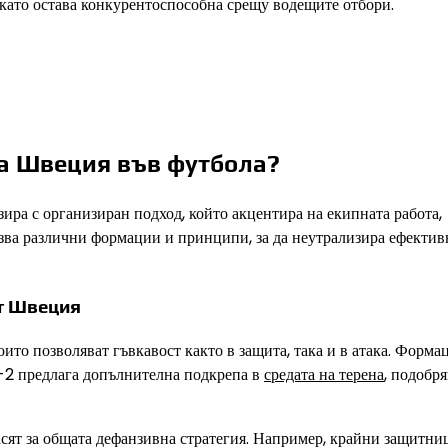
като остава конкурентоспособна срещу водещите отбори.
на Швеция във футбола?
ира с организиран подход, който акцентира на екипната работа,
зва различни формации и принципи, за да неутрализира ефектив
т Швеция
о позволяват гъвкавост както в защита, така и в атака. Форма
-2 предлага допълнителна подкрепа в
средата на терена
, подобр
сят за общата дефанзивна стратегия. Например, крайни защитни