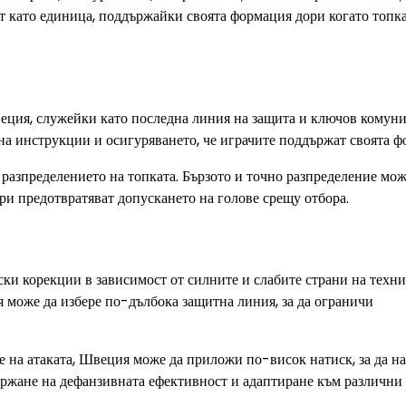
ат като единица, поддържайки своята формация дори когато топка
еция, служейки като последна линия на защита и ключов комуни
 на инструкции и осигуряването, че играчите поддържат своята ф
и разпределението на топката. Бързото и точно разпределение мож
ри предотвратяват допускането на голове срещу отбора.
и корекции в зависимост от силните и слабите страни на техни
я може да избере по-дълбока защитна линия, за да ограничи
не на атаката, Швеция може да приложи по-висок натиск, за да 
държане на дефанзивната ефективност и адаптиране към различни