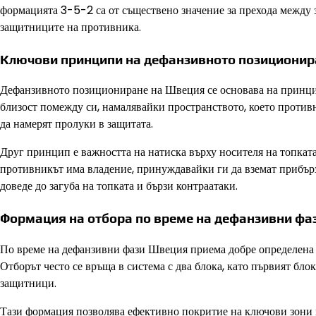
формацията 3-5-2 са от съществено значение за прехода между 
защитниците на противника.
Ключови принципи на дефанзивното позиционир
Дефанзивното позициониране на Швеция се основава на принцип
близост помежду си, намалявайки пространството, което против
да намерят пролуки в защитата.
Друг принцип е важността на натиска върху носителя на топката.
противникът има владение, принуждавайки ги да вземат прибър
доведе до загуба на топката и бързи контраатаки.
Формация на отбора по време на дефанзивни фа
По време на дефанзивни фази Швеция приема добре определена 
Отборът често се връща в система с два блока, като първият бло
защитници.
Тази формация позволява ефективно покритие на ключови зони 