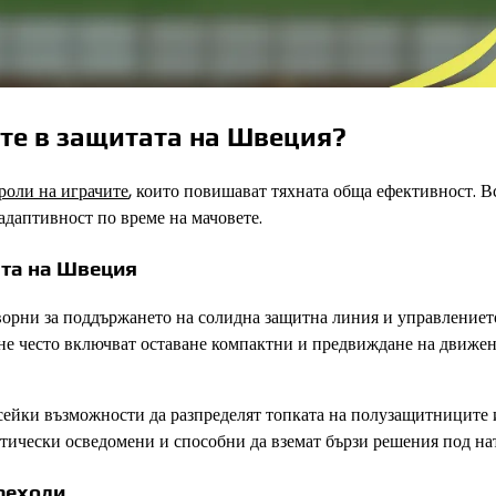
ите в защитата на Швеция?
роли на играчите
, които повишават тяхната обща ефективност. В
адаптивност по време на мачовете.
ата на Швеция
орни за поддържането на солидна защитна линия и управлениет
не често включват оставане компактни и предвиждане на движен
ърсейки възможности да разпределят топката на полузащитниците
ктически осведомени и способни да вземат бързи решения под на
реходи