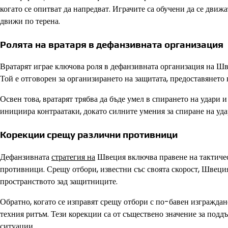
когато се опитват да напредват. Играчите са обучени да се движ
движи по терена.
Ролята на вратаря в дефанзивната организация
Вратарят играе ключова роля в дефанзивната организация на Шв
Той е отговорен за организирането на защитата, предоставянето
Освен това, вратарят трябва да бъде умел в спирането на удари 
инициира контраатаки, докато силните умения за спиране на уда
Корекции срещу различни противници
Дефанзивната
стратегия на
Швеция включва правене на тактическ
противници. Срещу отбори, известни със своята скорост, Швеци
пространството зад защитниците.
Обратно, когато се изправят срещу отбори с по-бавен изгражда
техния ритъм. Тези корекции са от съществено значение за под
ситуации.