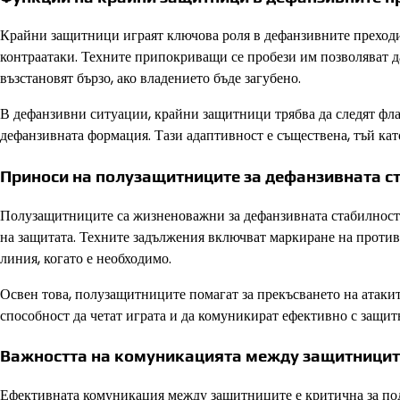
Крайни защитници играят ключова роля в дефанзивните преходи
контраатаки. Техните припокриващи се пробези им позволяват да
възстановят бързо, ако владението бъде загубено.
В дефанзивни ситуации, крайни защитници трябва да следят фла
дефанзивната формация. Тази адаптивност е съществена, тъй ка
Приноси на полузащитниците за дефанзивната с
Полузащитниците са жизненоважни за дефанзивната стабилност н
на защитата. Техните задължения включват маркиране на проти
линия, когато е необходимо.
Освен това, полузащитниците помагат за прекъсването на атакит
способност да четат играта и да комуникират ефективно с защи
Важността на комуникацията между защитницит
Ефективната комуникация между защитниците е критична за под