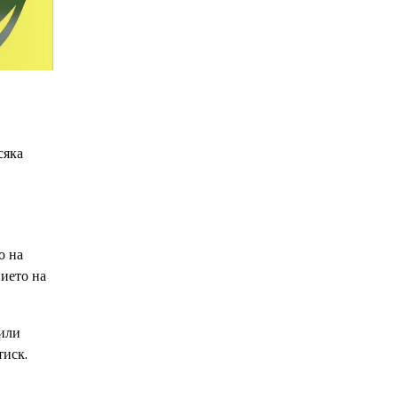
сяка
о на
ието на
 или
тиск.