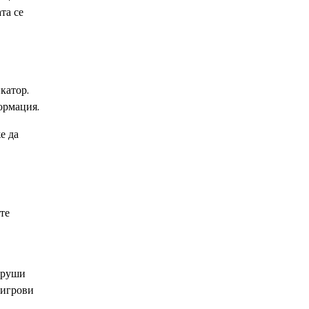
та се
катор.
ормация.
е да
те
наруши
 игрови