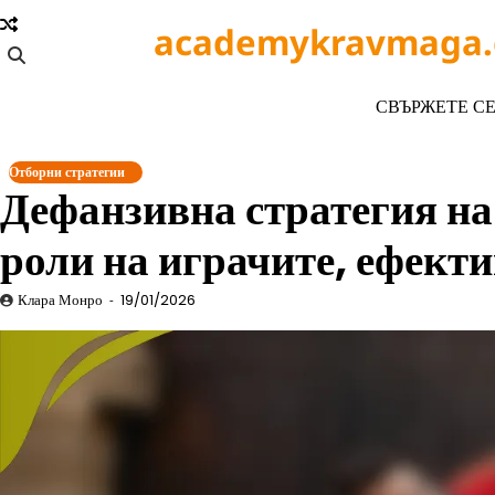
Skip
academykravmaga
to
content
СВЪРЖЕТЕ СЕ
Отборни стратегии
Дефанзивна стратегия н
роли на играчите, ефекти
Клара Монро
19/01/2026