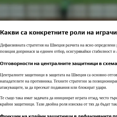
Какви са конкретните роли на играч
Дефанзивната стратегия на Швеция разчита на ясно определени
позиция допринася за единен отбор, осигурявайки стабилност и 
Отговорности на централните защитници в схем
Централните защитници в защитата на Швеция са основно отгов
нападателите на противника. Техните стратегии за позиционира
атакуващите, за да пресекат подавания или блокират удари.
Те също така имат задачата да инициират играта отзад, често т
крайни защитници. Тази двойна роля изисква от тях да бъдат та
Функции на крайни защитници в дефанзивните п